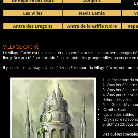
Le Repaire des Ours
Donjons
L
Les Villes
Navis Lamia
Va
Antre des Dragons
Antre de la Griffe Noire
Repa
VILLAGE CACHÉ
Le Village Caché est un lieu secret uniquement accessible aux personnages dét
lieu grâce aux téléporteurs situés dans toutes les granges villes, ou encore en c
Il y a certains avantages à posséder un Passeport du Village Caché, notamment
1. Le Passeport du V
2. Vous bénéficierez
3. Vous bénéficierez
4. Vous pourrez vous
dehors des villes.
5. Le Guide d’Aventu
Ornitho Rubis
Lydian des Sables
Oryx Sacré (disponib
6. Buff Daddi vous p
Des quêtes spéciales