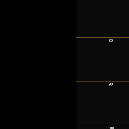
80
90
100