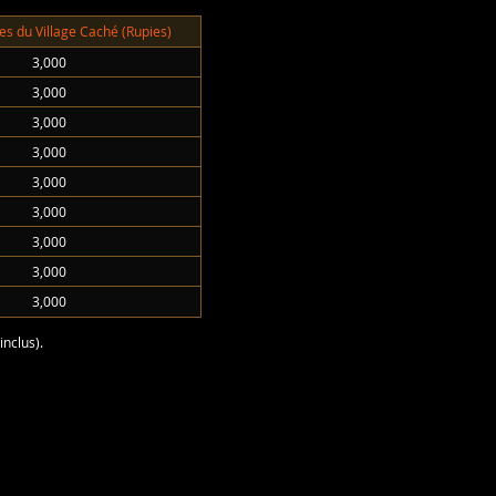
 du Village Caché (Rupies)
3,000
3,000
3,000
3,000
3,000
3,000
3,000
3,000
3,000
nclus).