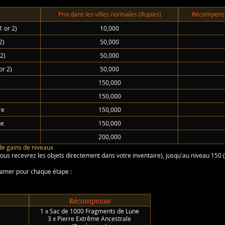
Prix dans les villes normales (Rupies)
Récompenses
1 or 2)
10,000
2)
50,000
 2)
50,000
or 2)
50,000
150,000
150,000
re
150,000
ne
150,000
200,000
de gains de niveaux
us recevrez les objets directement dans votre inventaire), jusqu'au niveau 150 (i
clamer pour chaque étape :
Récompense
1 x Sac de 1000 Fragments de Lune
3 x Pierre Extrême Ancestrale